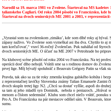
Narodil sa 19. marca 1981 vo Zvolene. Štartoval na MS kadetov 
talianskeho Cagliari. Od roku 2004 pôsobí vo Francúzsku, kde hrá
Štartoval na dvoch seniorských ME 2001 a 2003, v reprezentácii 
„Vyrastal som na zvolenskom ,zimáku’, kde som dlhé roky aj býval.
zápasy naživo. Vo Zvolene som vymeškal asi iba dva. Chytilo to aj mô
tam korčuľovať,“ vraví 36-ročný Zvolenčan. Puk naháňal od štyroch r
dvoch seniorských ME. O účasť na ME 2007 v Petrohrade ho pripravil
Na klubovej scéne pôsobí od roku 2004 vo Francúzsku. Na tej profesio
operácii dosť dlho nehojil. Vrátili sme sa s rodinou domov do Zvole
prvej lige. Môj bývalý spoluhráč z Beauvais Grégory Patin sa však stal
Pravda, tak ako sa za tie roky zmenila krajina galského kohúta i bezp
z reprezentačnej lavičky Slovenska známy Talian Emanuele Zanini či
dvoch skupín tretej ligy N2. „Chcú sa dostať vyššie, aspoň do druhej
sa tam aj jeho mladší syn Dominik, nebola o peniazoch. „Hrával som
menom a číslom sedemnásť. Klubu som chcel niečo vrátiť, ponuku som
Pro A. Do Francúzska na pár mesiacov odišiel sám. V Beauvais, ktoré l
sumu.