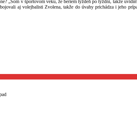
ne? „Som v športovom veku, že beriem týždeň po týždni, takže uvidíme,
ojovali aj volejbalisti Zvolena, takže do úvahy prichádza i jeho príp
ápad