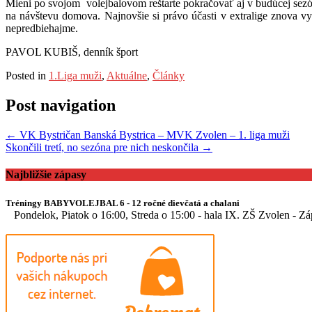
Mieni po svojom volejbalovom reštarte pokračovať aj v budúcej sezó
na návštevu domova. Najnovšie si právo účasti v extralige znova vyb
nepredbiehajme.
PAVOL KUBIŠ, denník šport
Posted in
1.Liga muži
,
Aktuálne
,
Články
Post navigation
←
VK Bystričan Banská Bystrica – MVK Zvolen – 1. liga muži
Skončili tretí, no sezóna pre nich neskončila
→
Najbližšie zápasy
Tréningy BABYVOLEJBAL 6 - 12 ročné dievčatá a chalani
Pondelok, Piatok o 16:00, Streda o 15:00 - hala IX. ZŠ Zvolen - Z