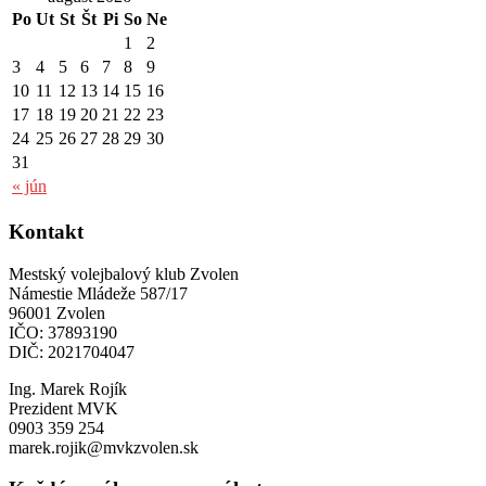
Po
Ut
St
Št
Pi
So
Ne
1
2
3
4
5
6
7
8
9
10
11
12
13
14
15
16
17
18
19
20
21
22
23
24
25
26
27
28
29
30
31
« jún
Kontakt
Mestský volejbalový klub Zvolen
Námestie Mládeže 587/17
96001 Zvolen
IČO: 37893190
DIČ: 2021704047
Ing. Marek Rojík
Prezident MVK
0903 359 254
marek.rojik@mvkzvolen.sk