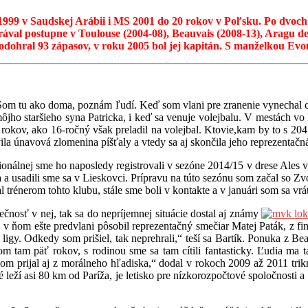
1999 v Saudskej Arábii i MS 2001 do 20 rokov v Poľsku. Po dvoch
val postupne v Toulouse (2004-08), Beauvais (2008-13), Aragu de S
odohral 93 zápasov, v roku 2005 bol jej kapitán. S manželkou Evo
 Som tu ako doma, poznám ľudí. Keď som vlani pre zranenie vynechal c
jho staršieho syna Patricka, i keď sa venuje volejbalu. V mestách vo F
okov, ako 16-ročný však preladil na volejbal. Ktovie,kam by to s 204 
a únavová zlomenina píšťaly a vtedy sa aj skončila jeho reprezentačn
nálnej sme ho naposledy registrovali v sezóne 2014/15 v drese Ales v 
na a usadili sme sa v Lieskovci. Prípravu na túto sezónu som začal so 
 trénerom tohto klubu, stále sme boli v kontakte a v januári som sa vrá
ečnosť v nej, tak sa do nepríjemnej situácie dostal aj známy
 v ňom ešte predvlani pôsobil reprezentačný smečiar Matej Paták, z fi
 ligy. Odkedy som prišiel, tak neprehrali,“ teší sa Bartík. Ponuka z B
 tam päť rokov, s rodinou sme sa tam cítili fantasticky. Ľudia ma t
 prijal aj z morálneho hľadiska,“ dodal v rokoch 2009 až 2011 trikrát
eží asi 80 km od Paríža, je letisko pre nízkorozpočtové spoločnosti a 