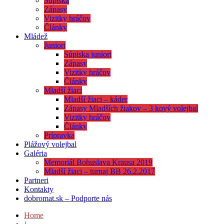
Súpiska
Zápasy
Vizitky hráčov
Články
Mládež
Juniori
Súpiska juniori
Zápasy
Vizitky hráčov
Články
Mladší žiaci
Mladší žiaci – káder
Zápasy Mladších žiakov – 3 kový volejbal
Vizitky hráčov
Články
Prípravka
Plážový volejbal
Galéria
Memoriál Bohuslava Krausa 2019
Mladší žiaci – turnaj BB 26.2.2017
Partneri
Kontakty
dobromat.sk – Podporte nás
Home