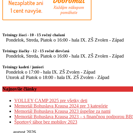
Tréningy žiaci - 10 - 15 ročný chalani
Pondelok, Streda, Piatok o 16:00 - hala IX. ZŠ Zvolen - Západ
Tréningy žiačky - 12 - 15 ročné dievčatá
Pondelok, Streda, Piatok o 16:00 - hala IX. ZŠ Zvolen - Západ
Tréningy kadeti / juniori
Pondelok o 17:00 - hala IX. ZŠ Zvolen - Západ
Utorok až Piatok o 18:00 - hala IX. ZŠ Zvolen - Západ
Najnovšie články
VOLLEY CAMP 2025 pre všetky deti
Memoriál Bohuslava Krausa 2024 pre 3 kategórie
Memoriál Bohuslava Krausa 2023 úspešne za nami
Memoriál Bohuslava Krausa 2023 – s finančnou podporou B
Športový tábor bez mobilov 2023
august 2026