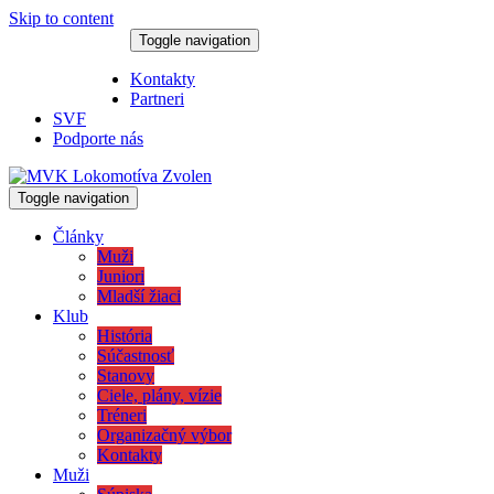
Skip to content
Toggle navigation
7. augusta 2026
Kontakty
Partneri
SVF
Podporte nás
Toggle navigation
Články
Muži
Juniori
Mladší žiaci
Klub
História
Súčastnosť
Stanovy
Ciele, plány, vízie
Tréneri
Organizačný výbor
Kontakty
Muži