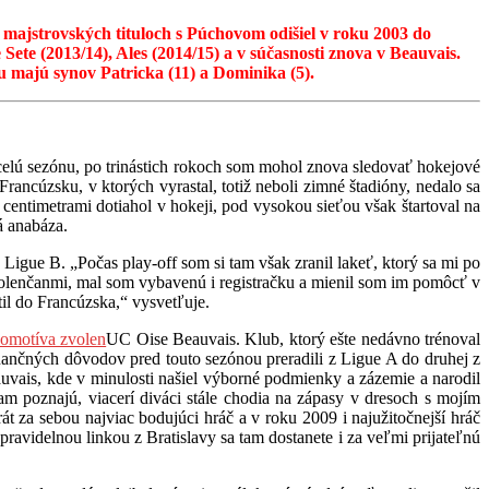
 majstrovských tituloch s Púchovom odišiel v roku 2003 do
ete (2013/14), Ales (2014/15) a v súčasnosti znova v Beauvais.
u majú synov Patricka (11) a Dominika (5).
elú sezónu, po trinástich rokoch som mohol znova sledovať hokejové
rancúzsku, v ktorých vyrastal, totiž neboli zimné štadióny, nedalo sa
centimetrami dotiahol v hokeji, pod vysokou sieťou však štartoval na
á anabáza.
Ligue B. „Počas play-off som si tam však zranil lakeť, ktorý sa mi po
Zvolenčanmi, mal som vybavenú i registračku a mienil som im pomôcť v
til do Francúzska,“ vysvetľuje.
UC Oise Beauvais. Klub, ktorý ešte nedávno trénoval
nančných dôvodov pred touto sezónou preradili z Ligue A do druhej z
eauvais, kde v minulosti našiel výborné podmienky a zázemie a narodil
am poznajú, viacerí diváci stále chodia na zápasy v dresoch s mojím
 za sebou najviac bodujúci hráč a v roku 2009 i najužitočnejší hráč
pravidelnou linkou z Bratislavy sa tam dostanete i za veľmi prijateľnú