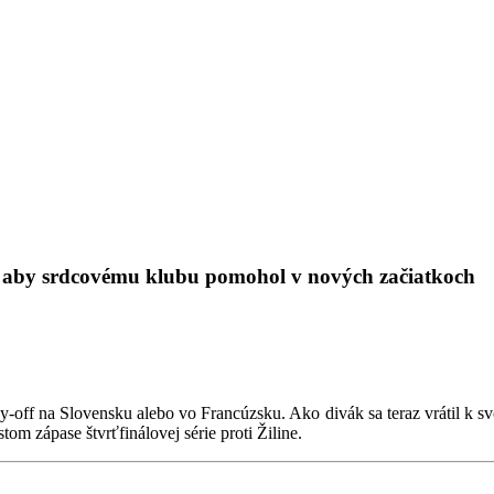
 aby srdcovému klubu pomohol v nových začiatkoch
y-off na Slovensku alebo vo Francúzsku. Ako divák sa teraz vrátil k svo
tom zápase štvrťfinálovej série proti Žiline.