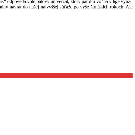
“ odpovedá volejbalový univerzál, ktorý pár dní voľna v lige využil
adný návrat do našej najvyššej súťaže po vyše štrnástich rokoch. Ale