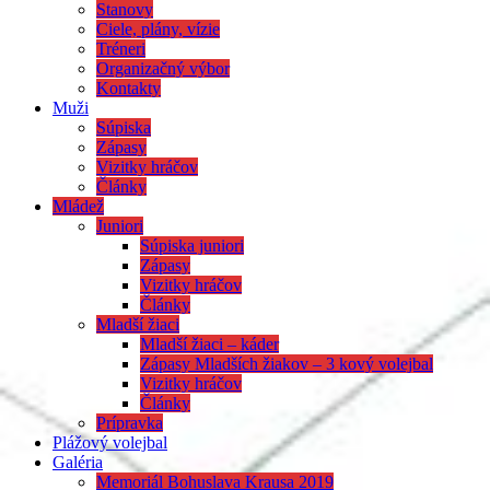
Stanovy
Ciele, plány, vízie
Tréneri
Organizačný výbor
Kontakty
Muži
Súpiska
Zápasy
Vizitky hráčov
Články
Mládež
Juniori
Súpiska juniori
Zápasy
Vizitky hráčov
Články
Mladší žiaci
Mladší žiaci – káder
Zápasy Mladších žiakov – 3 kový volejbal
Vizitky hráčov
Články
Prípravka
Plážový volejbal
Galéria
Memoriál Bohuslava Krausa 2019