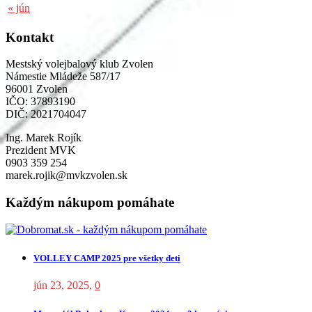
« jún
Kontakt
Mestský volejbalový klub Zvolen
Námestie Mládeže 587/17
96001 Zvolen
IČO: 37893190
DIČ: 2021704047
Ing. Marek Rojík
Prezident MVK
0903 359 254
marek.rojik@mvkzvolen.sk
Každým nákupom pomáhate
VOLLEY CAMP 2025 pre všetky deti
jún 23, 2025
,
0