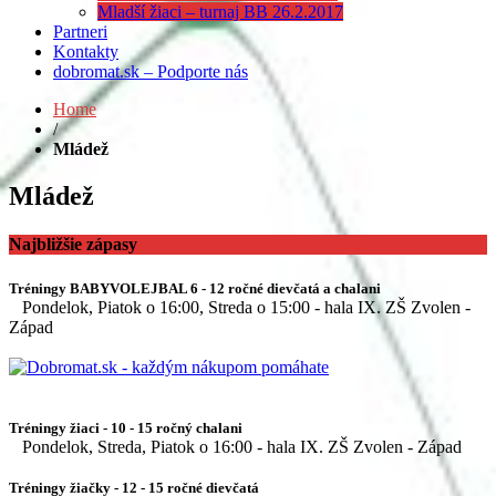
Mladší žiaci – turnaj BB 26.2.2017
Partneri
Kontakty
dobromat.sk – Podporte nás
Home
/
Mládež
Mládež
Najbližšie zápasy
Tréningy BABYVOLEJBAL 6 - 12 ročné dievčatá a chalani
Pondelok, Piatok o 16:00, Streda o 15:00 - hala IX. ZŠ Zvolen -
Západ
Tréningy žiaci - 10 - 15 ročný chalani
Pondelok, Streda, Piatok o 16:00 - hala IX. ZŠ Zvolen - Západ
Tréningy žiačky - 12 - 15 ročné dievčatá