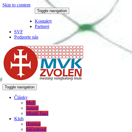
Skip to content
Toggle navigation
8. augusta 2026
Kontakty
Partneri
SVF
Podporte nás
Toggle navigation
Články
Muži
Juniori
Mladší žiaci
Klub
História
Súčastnosť