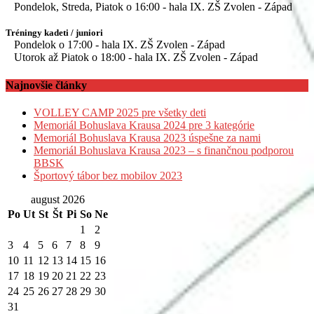
Pondelok, Streda, Piatok o 16:00 - hala IX. ZŠ Zvolen - Západ
Tréningy kadeti / juniori
Pondelok o 17:00 - hala IX. ZŠ Zvolen - Západ
Utorok až Piatok o 18:00 - hala IX. ZŠ Zvolen - Západ
Najnovšie články
VOLLEY CAMP 2025 pre všetky deti
Memoriál Bohuslava Krausa 2024 pre 3 kategórie
Memoriál Bohuslava Krausa 2023 úspešne za nami
Memoriál Bohuslava Krausa 2023 – s finančnou podporou
BBSK
Športový tábor bez mobilov 2023
august 2026
Po
Ut
St
Št
Pi
So
Ne
1
2
3
4
5
6
7
8
9
10
11
12
13
14
15
16
17
18
19
20
21
22
23
24
25
26
27
28
29
30
31