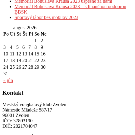
Memoriál Bohuslava Krausa 2023 úspešne za nami
Memoriál Bohuslava Krausa 2023 – s finančnou podporou
BBSK
Športový tábor bez mobilov 2023
august 2026
Po
Ut
St
Št
Pi
So
Ne
1
2
3
4
5
6
7
8
9
10
11
12
13
14
15
16
17
18
19
20
21
22
23
24
25
26
27
28
29
30
31
« jún
Kontakt
Mestský volejbalový klub Zvolen
Námestie Mládeže 587/17
96001 Zvolen
IČO: 37893190
DIČ: 2021704047