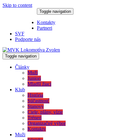
Skip to content
Toggle navigation
6. augusta 2026
Kontakty
Partneri
SVF
Podporte nás
Toggle navigation
Články
Muži
Juniori
Mladší žiaci
Klub
História
Súčastnosť
Stanovy
Ciele, plány, vízie
Tréneri
Organizačný výbor
Kontakty
Muži