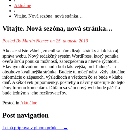
/
Aktuálne
/
Vitajte. Nová sezóna, nová stránka…
Vitajte. Nová sezóna, nová stránka…
Posted By
Martin Nemec
on 25. augusta 2010
Ako ste si isto všimli, zmenil sa nám dizajn stránky a tak isto aj
správa webu. Nový redakčný systém WordPress, ktorý ponúka
oveľa širšiu ponuku možností, zabezpečenia a hlavne rýchlosti.
Hlavným dôvodom prechodu bola lákavejšia, prehľadnejšia a
obsahovo kvalitnejšia stránka. Budete tu môcť nájsť vždy aktuálne
informácie o zápasoch, výsledkoch a všetkom čo sa bude v klube
diať. Akékoľvek pripomienky, postrehy a návrhy smerujte do tejto
témy formou komentáru. Dúfam sa vám nový web bude páčiť a
bude jedným s jeho rozširovateľov.
Posted in
Aktuálne
Post navigation
Letná príprava v plnom prúde…
→