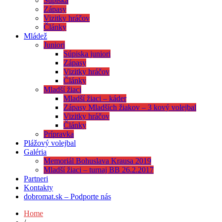
Súpiska
Zápasy
Vizitky hráčov
Články
Mládež
Juniori
Súpiska juniori
Zápasy
Vizitky hráčov
Články
Mladší žiaci
Mladší žiaci – káder
Zápasy Mladších žiakov – 3 kový volejbal
Vizitky hráčov
Články
Prípravka
Plážový volejbal
Galéria
Memoriál Bohuslava Krausa 2019
Mladší žiaci – turnaj BB 26.2.2017
Partneri
Kontakty
dobromat.sk – Podporte nás
Home